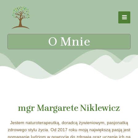
Skip
MAI
to
MEN
content
O Mnie
mgr Margarete Niklewicz
Jestem naturoterapeutką, doradcą żywieniowym, pasjonatką
zdrowego stylu życia.
Od 2017 roku m
oją największą pasją jest
pomaganie ludziom w powrocie do zdrowia oraz uczenie ich na